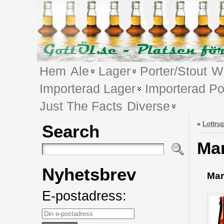
Hem
Ale
Lager
Porter/Stout
We
Importerad Lager
Importerad Po
Just The Facts
Diverse
«
Lottru
Search
Ma
Nyhetsbrev
Mar
E-postadress: