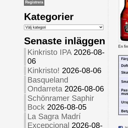
Kategorier
Kategorier
Senaste inläggen
En fin
Kinkristo IPA
2026-08-
06
Fär
Doft
Kinkristo!
2026-08-06
Sk
Basqueland
Sm
Ondarreta
2026-08-06
Pas
mus
Schönramer Saphir
Urs
Bock
2026-08-05
Bet
La Sagra Madrí
Excepcional
2026-08-