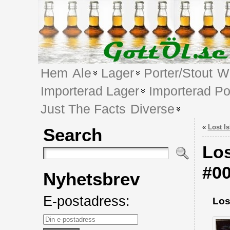
Hem
Ale
Lager
Porter/Stout
We
Importerad Lager
Importerad Po
Just The Facts
Diverse
«
Lost I
Search
Los
#0
Nyhetsbrev
E-postadress:
Los