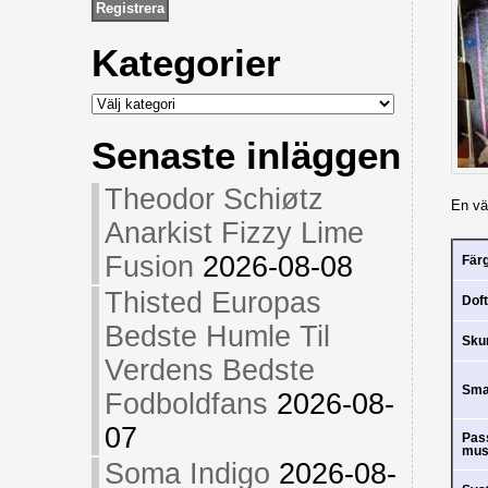
Kategorier
Kategorier
Senaste inläggen
Theodor Schiøtz
En vä
Anarkist Fizzy Lime
Fusion
2026-08-08
Fär
Thisted Europas
Doft
Bedste Humle Til
Sk
Verdens Bedste
Sm
Fodboldfans
2026-08-
07
Pas
mus
Soma Indigo
2026-08-