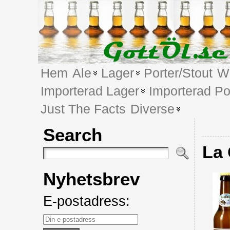
Hem
Ale
Lager
Porter/Stout
We
Importerad Lager
Importerad Po
Just The Facts
Diverse
Search
La 
Nyhetsbrev
E-postadress: