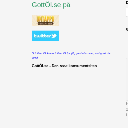
D
GottÖl.se på
G
Och Gott Öl kom och Gott Öl for (O, good ale comes, and good ale
goes)
GottÖl.se - Den
rena
konsumentsiten
H
I