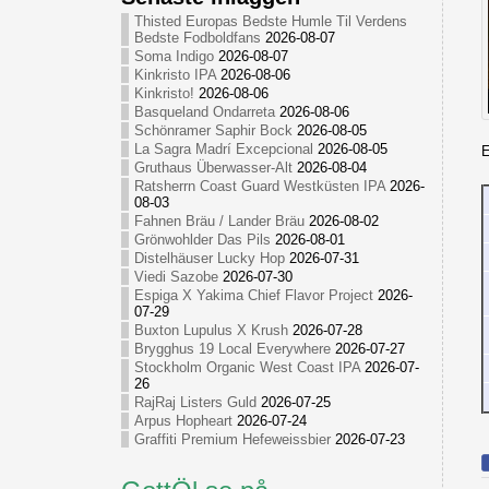
Thisted Europas Bedste Humle Til Verdens
Bedste Fodboldfans
2026-08-07
Soma Indigo
2026-08-07
Kinkristo IPA
2026-08-06
Kinkristo!
2026-08-06
Basqueland Ondarreta
2026-08-06
Schönramer Saphir Bock
2026-08-05
La Sagra Madrí Excepcional
2026-08-05
E
Gruthaus Überwasser-Alt
2026-08-04
Ratsherrn Coast Guard Westküsten IPA
2026-
08-03
Fahnen Bräu / Lander Bräu
2026-08-02
Grönwohlder Das Pils
2026-08-01
Distelhäuser Lucky Hop
2026-07-31
Viedi Sazobe
2026-07-30
Espiga X Yakima Chief Flavor Project
2026-
07-29
Buxton Lupulus X Krush
2026-07-28
Brygghus 19 Local Everywhere
2026-07-27
Stockholm Organic West Coast IPA
2026-07-
26
RajRaj Listers Guld
2026-07-25
Arpus Hopheart
2026-07-24
Graffiti Premium Hefeweissbier
2026-07-23