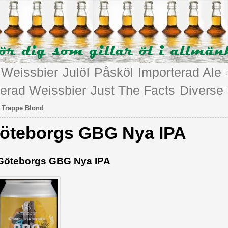
Weissbier
Julöl
Påsköl
Importerad Ale
terad Weissbier
Just The Facts
Diverse
 Trappe Blond
öteborgs GBG Nya IPA
Göteborgs GBG Nya IPA