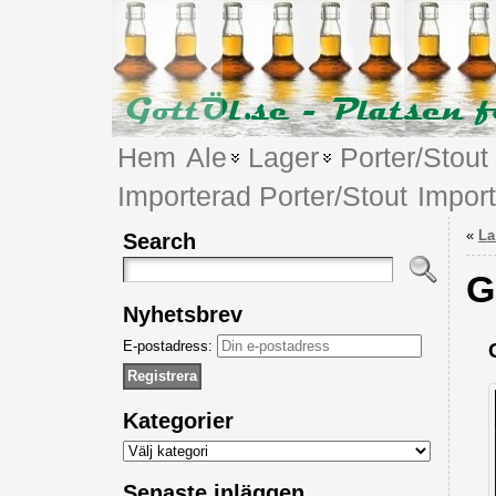
Hem
Ale
Lager
Porter/Stout
Importerad Porter/Stout
Impor
«
La
Search
G
Nyhetsbrev
E-postadress:
Kategorier
Kategorier
Senaste inläggen