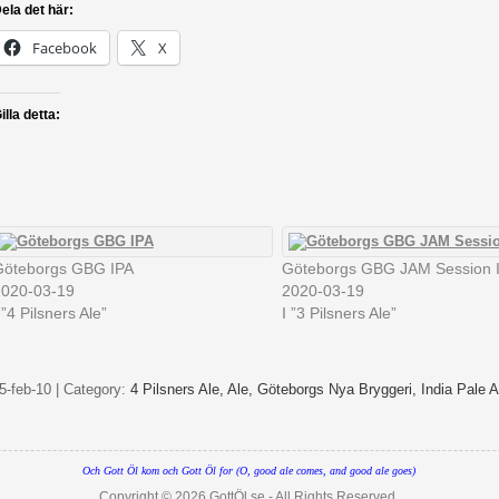
ela det här:
Facebook
X
illa detta:
Göteborgs GBG IPA
Göteborgs GBG JAM Session 
2020-03-19
2020-03-19
 ”4 Pilsners Ale”
I ”3 Pilsners Ale”
5-feb-10 | Category:
4 Pilsners Ale,
Ale,
Göteborgs Nya Bryggeri,
India Pale 
Och Gott Öl kom och Gott Öl for (O, good ale comes, and good ale goes)
Copyright © 2026
GottÖl.se
- All Rights Reserved