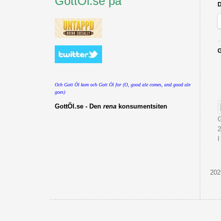
GottÖl.se på
D
G
Och Gott Öl kom och Gott Öl for (O, good ale comes, and good ale
goes)
GottÖl.se - Den
rena
konsumentsiten
I
202