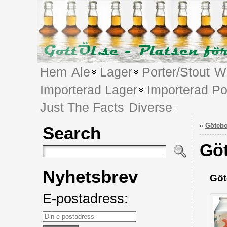
Hem
Ale
Lager
Porter/Stout
We
Importerad Lager
Importerad Po
Just The Facts
Diverse
«
Göteb
Search
Gö
Nyhetsbrev
Göt
E-postadress: