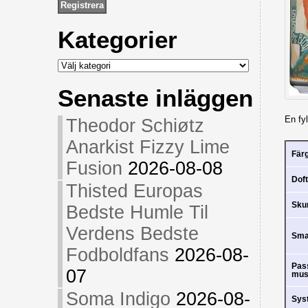
Kategorier
Kategorier
Senaste inläggen
En fy
Theodor Schiøtz
Anarkist Fizzy Lime
Fär
Fusion
2026-08-08
Doft
Thisted Europas
Sk
Bedste Humle Til
Verdens Bedste
Sm
Fodboldfans
2026-08-
Pas
07
mus
Soma Indigo
2026-08-
Sys