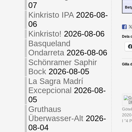
07
Bet
Kinkristo IPA
2026-08-
06
Kinkristo!
2026-08-06
Dela d
Basqueland
Ondarreta
2026-08-06
Schönramer Saphir
Gilla 
Bock
2026-08-05
La Sagra Madrí
Excepcional
2026-08-
05
Gruthaus
Göte
2020
Überwasser-Alt
2026-
I ”4 P
08-04