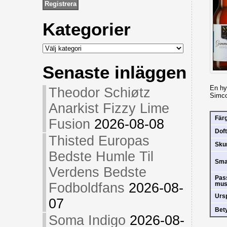
Kategorier
Kategorier
Senaste inläggen
En hy
Theodor Schiøtz
Simco
Anarkist Fizzy Lime
Fär
Fusion
2026-08-08
Doft
Thisted Europas
Sk
Bedste Humle Til
Sm
Verdens Bedste
Pas
Fodboldfans
2026-08-
mus
Urs
07
Bet
Soma Indigo
2026-08-