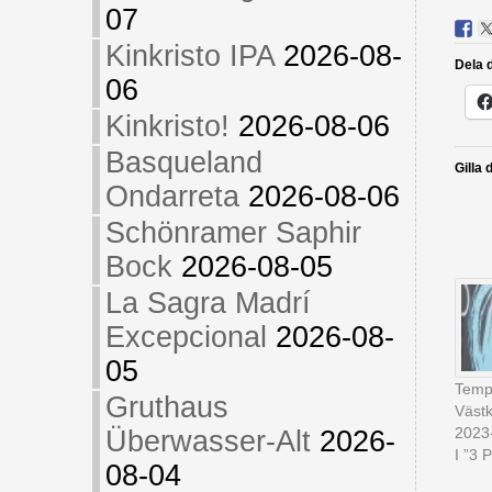
07
Kinkristo IPA
2026-08-
Dela d
06
Kinkristo!
2026-08-06
Basqueland
Gilla 
Ondarreta
2026-08-06
Schönramer Saphir
Bock
2026-08-05
La Sagra Madrí
Excepcional
2026-08-
05
Temp
Gruthaus
Västk
2023
Überwasser-Alt
2026-
I ”3 P
08-04