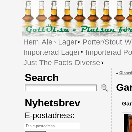
Hem
Ale
Lager
Porter/Stout
We
Importerad Lager
Importerad Po
Just The Facts
Diverse
«
Ølsned
Search
Ga
Nyhetsbrev
Gam
E-postadress: