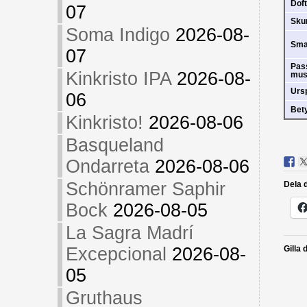
Doft
07
Sk
Soma Indigo
2026-08-
Sm
07
Pas
Kinkristo IPA
2026-08-
mus
Urs
06
Bet
Kinkristo!
2026-08-06
Basqueland
Ondarreta
2026-08-06
Schönramer Saphir
Dela d
Bock
2026-08-05
La Sagra Madrí
Excepcional
2026-08-
Gilla 
05
Gruthaus