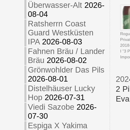
Überwasser-Alt
2026-
08-04
Ratsherrn Coast
Guard Westküsten
Rogu
Priva
IPA
2026-08-03
2018
Fahnen Bräu / Lander
I ”3 
Impor
Bräu
2026-08-02
Grönwohlder Das Pils
2026-08-01
202
Distelhäuser Lucky
2 Pi
Hop
2026-07-31
Eva
Viedi Sazobe
2026-
07-30
Espiga X Yakima