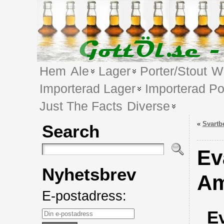
Hem
Ale
Lager
Porter/Stout
We
Importerad Lager
Importerad Po
Just The Facts
Diverse
«
Svartbe
Search
Ev
Nyhetsbrev
Am
E-postadress:
E