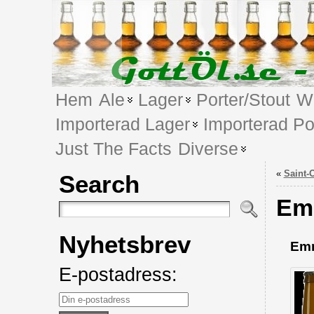
Hem
Ale
Lager
Porter/Stout
We
Importerad Lager
Importerad Po
Just The Facts
Diverse
«
Saint-
Search
Em
Nyhetsbrev
Emm
E-postadress: