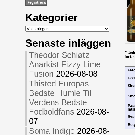
Kategorier
Kategorier
Senaste inläggen
Ytter
Theodor Schiøtz
fantas
Anarkist Fizzy Lime
Fär
Fusion
2026-08-08
Doft
Thisted Europas
Sk
Bedste Humle Til
Sm
Verdens Bedste
Pas
Fodboldfans
2026-08-
mus
Sys
07
Bet
Soma Indigo
2026-08-