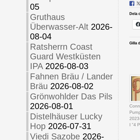
05
Dela d
Gruthaus
Überwasser-Alt
2026-
08-04
Gilla 
Ratsherrn Coast
Guard Westküsten
IPA
2026-08-03
Fahnen Bräu / Lander
Bräu
2026-08-02
Grönwohlder Das Pils
2026-08-01
Conne
Pump
Distelhäuser Lucky
2023
Hop
2026-07-31
I ”4 P
Viedi Sazobe
2026-