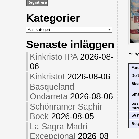
Kategorier
Kategorier
Senaste inläggen
En hyg
Kinkristo IPA
2026-08-
06
Fär
Kinkristo!
2026-08-06
Doft
Sk
Basqueland
Ondarreta
2026-08-06
Sm
Schönramer Saphir
Pas
mus
Bock
2026-08-05
Sys
Bet
La Sagra Madrí
Excepcional
2026-08-