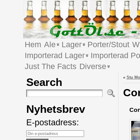
Hem
Ale
Lager
Porter/Stout
We
Importerad Lager
Importerad Po
Just The Facts
Diverse
«
Stu Mo
Search
Con
Nyhetsbrev
Con
E-postadress: