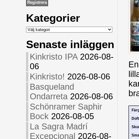
Kategorier
Kategorier
Senaste inläggen
Kinkristo IPA
2026-08-
En
06
li
Kinkristo!
2026-08-06
ka
Basqueland
bra
Ondarreta
2026-08-06
Schönramer Saphir
Fär
Bock
2026-08-05
Doft
La Sagra Madrí
Sk
Excepcional
2026-08-
Sm