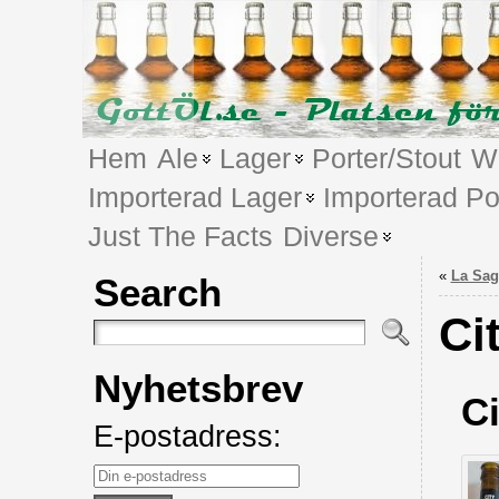
Hem
Ale
Lager
Porter/Stout
We
Importerad Lager
Importerad Po
Just The Facts
Diverse
«
La Sag
Search
Ci
Nyhetsbrev
Ci
E-postadress: