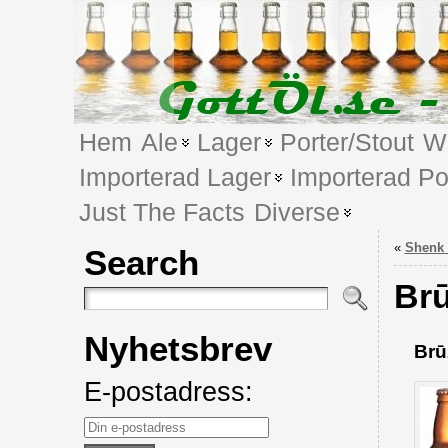
Hem
Ale
Lager
Porter/Stout
We
Importerad Lager
Importerad Po
Just The Facts
Diverse
«
Shenk
Search
Brū
Nyhetsbrev
Brū
E-postadress: