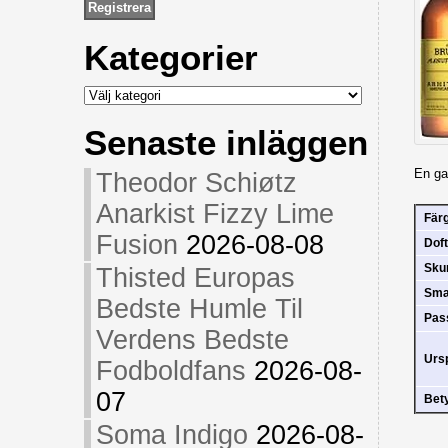
Kategorier
Kategorier
Senaste inläggen
En ga
Theodor Schiøtz
Anarkist Fizzy Lime
Fär
Fusion
2026-08-08
Doft
Sk
Thisted Europas
Sm
Bedste Humle Til
Pas
Verdens Bedste
Urs
Fodboldfans
2026-08-
07
Bet
Soma Indigo
2026-08-