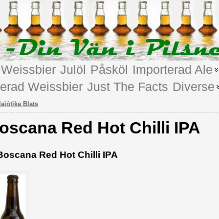
Weissbier
Julöl
Påsköl
Importerad Ale
terad Weissbier
Just The Facts
Diverse
laiòtika Blats
oscana Red Hot Chilli IPA
Boscana Red Hot Chilli IPA