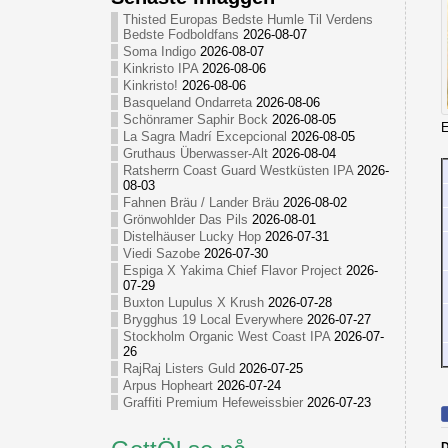
Thisted Europas Bedste Humle Til Verdens
Bedste Fodboldfans
2026-08-07
Soma Indigo
2026-08-07
Kinkristo IPA
2026-08-06
Kinkristo!
2026-08-06
Basqueland Ondarreta
2026-08-06
Schönramer Saphir Bock
2026-08-05
E
La Sagra Madrí Excepcional
2026-08-05
Gruthaus Überwasser-Alt
2026-08-04
Ratsherrn Coast Guard Westküsten IPA
2026-
08-03
Fahnen Bräu / Lander Bräu
2026-08-02
Grönwohlder Das Pils
2026-08-01
Distelhäuser Lucky Hop
2026-07-31
Viedi Sazobe
2026-07-30
Espiga X Yakima Chief Flavor Project
2026-
07-29
Buxton Lupulus X Krush
2026-07-28
Brygghus 19 Local Everywhere
2026-07-27
Stockholm Organic West Coast IPA
2026-07-
26
RajRaj Listers Guld
2026-07-25
Arpus Hopheart
2026-07-24
Graffiti Premium Hefeweissbier
2026-07-23
D