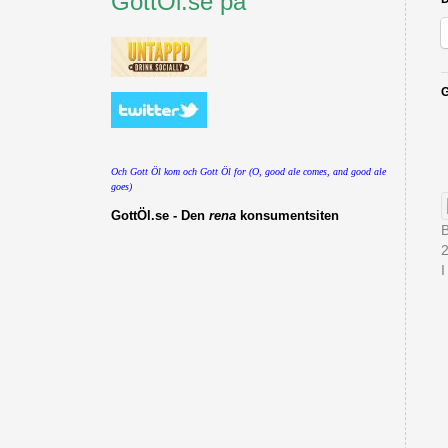
GottÖl.se på
G
Och Gott Öl kom och Gott Öl for (O, good ale comes, and good ale
goes)
GottÖl.se - Den
rena
konsumentsiten
B
I