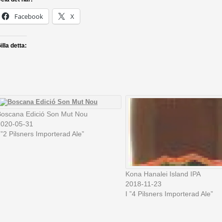
Facebook
X
illa detta:
oscana Edició Son Mut Nou
2020-05-31
 ”2 Pilsners Importerad Ale”
Kona Hanalei Island IPA
2018-11-23
I ”4 Pilsners Importerad Ale”