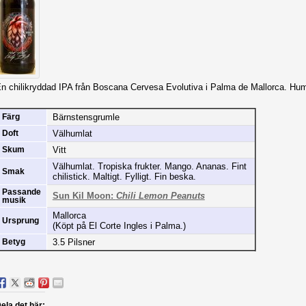
n chilikryddad IPA från Boscana Cervesa Evolutiva i Palma de Mallorca. Hu
Bärnstensgrumle
Färg
Välhumlat
Doft
Vitt
Skum
Välhumlat. Tropiska frukter. Mango. Ananas. Fint
Smak
chilistick. Maltigt. Fylligt. Fin beska.
Passande
Sun Kil Moon:
Chili Lemon Peanuts
musik
Mallorca
Ursprung
(Köpt på El Corte Ingles i Palma.)
3.5 Pilsner
Betyg
ela det här: