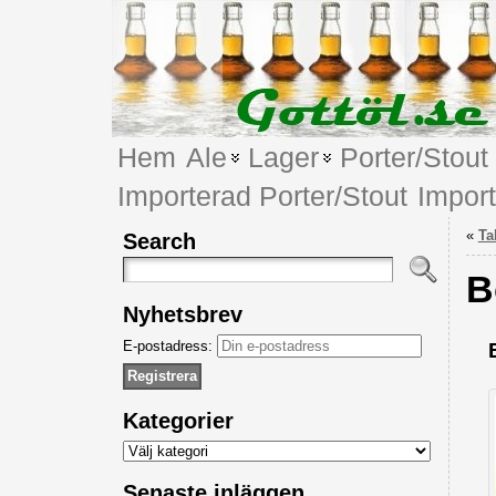
Hem
Ale
Lager
Porter/Stout
Importerad Porter/Stout
Impor
«
Ta
Search
B
Nyhetsbrev
E-postadress:
Kategorier
Kategorier
Senaste inläggen