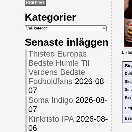
Kategorier
Kategorier
Senaste inläggen
Thisted Europas
En lä
Bedste Humle Til
Fär
Verdens Bedste
Doft
Fodboldfans
2026-08-
Sk
07
Sm
Pas
Soma Indigo
2026-08-
07
Urs
Kinkristo IPA
2026-08-
Bet
06