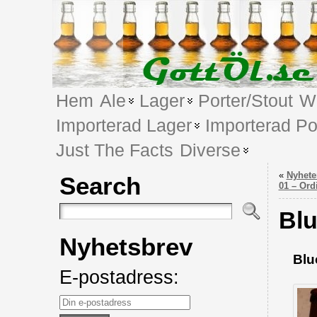
Hem
Ale
Lager
Porter/Stout
We
Importerad Lager
Importerad Po
Just The Facts
Diverse
«
Nyhete
Search
01 – Ord
Blu
Nyhetsbrev
Blu
E-postadress: