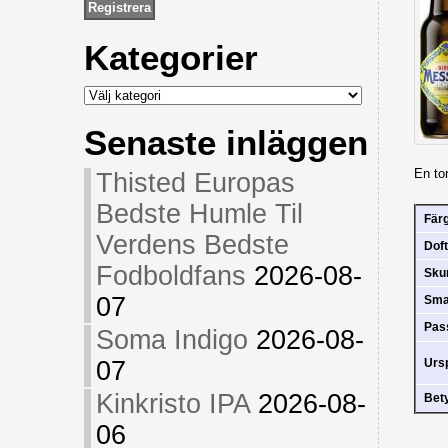
Kategorier
Kategorier
Senaste inläggen
En tor
Thisted Europas
Bedste Humle Til
Fär
Verdens Bedste
Doft
Fodboldfans
2026-08-
Sk
07
Sm
Pas
Soma Indigo
2026-08-
07
Urs
Kinkristo IPA
2026-08-
Bet
06