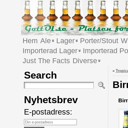
Hem
Ale
Lager
Porter/Stout
We
Importerad Lager
Importerad Po
Just The Facts
Diverse
«
Tropica
Search
Bir
Nyhetsbrev
Bir
E-postadress: