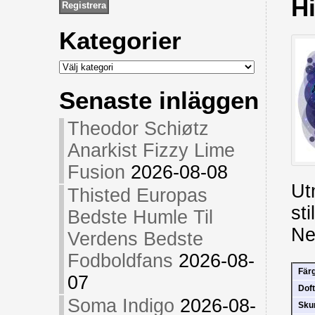
H
Kategorier
Kategorier
Senaste inläggen
Theodor Schiøtz
Anarkist Fizzy Lime
Fusion
2026-08-08
Ut
Thisted Europas
st
Bedste Humle Til
Ne
Verdens Bedste
Fodboldfans
2026-08-
Fär
07
Doft
Soma Indigo
2026-08-
Sk