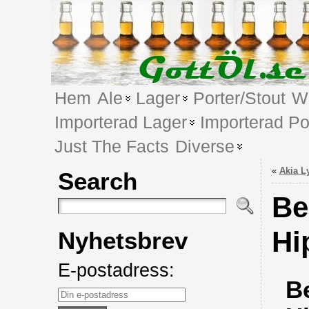
Hem
Ale
Lager
Porter/Stout
We
Importerad Lager
Importerad Po
Just The Facts
Diverse
«
Akia L
Search
Be
Hi
Nyhetsbrev
E-postadress:
B