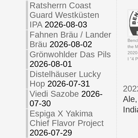
Ratsherrn Coast
Guard Westküsten
IPA
2026-08-03
Fahnen Bräu / Lander
Benc
Bräu
2026-08-02
the M
Grönwohlder Das Pils
2020
I ”4 P
2026-08-01
Distelhäuser Lucky
Hop
2026-07-31
202
Viedi Sazobe
2026-
Ale
07-30
Indi
Espiga X Yakima
Chief Flavor Project
2026-07-29