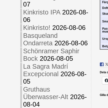
Fär
07
Doft
Kinkristo IPA
2026-08-
Sk
06
Sm
Kinkristo!
2026-08-06
Pas
mus
Basqueland
Urs
Ondarreta
2026-08-06
Bet
Schönramer Saphir
Bock
2026-08-05
La Sagra Madrí
Excepcional
2026-08-
Dela d
05
Gruthaus
Überwasser-Alt
2026-
Gilla 
08-04