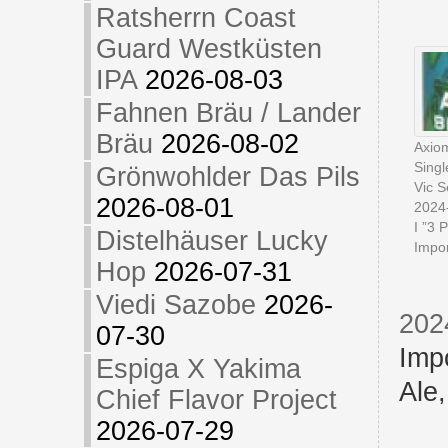
Ratsherrn Coast
Guard Westküsten
IPA
2026-08-03
Fahnen Bräu / Lander
Bräu
2026-08-02
Axio
Sing
Grönwohlder Das Pils
Vic S
2026-08-01
2024
I ”3 
Distelhäuser Lucky
Impor
Hop
2026-07-31
Viedi Sazobe
2026-
202
07-30
Imp
Espiga X Yakima
Ale
Chief Flavor Project
2026-07-29