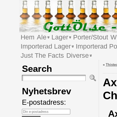
Hem
Ale
Lager
Porter/Stout
We
Importerad Lager
Importerad Po
Just The Facts
Diverse
«
Thiste
Search
Ax
Nyhetsbrev
Ch
E-postadress:
A