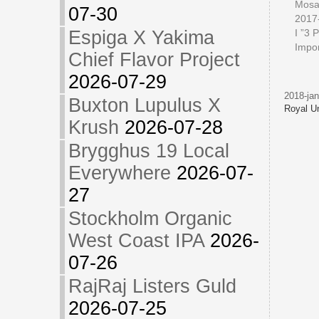
Mosa
07-30
2017
I ”3 
Espiga X Yakima
Impor
Chief Flavor Project
2026-07-29
2018-jan
Buxton Lupulus X
Royal U
Krush
2026-07-28
Brygghus 19 Local
Everywhere
2026-07-
27
Stockholm Organic
West Coast IPA
2026-
07-26
RajRaj Listers Guld
2026-07-25