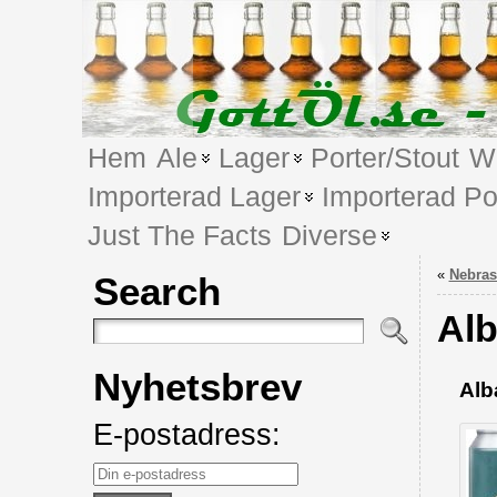
Hem
Ale
Lager
Porter/Stout
We
Importerad Lager
Importerad Po
Just The Facts
Diverse
«
Nebras
Search
Alb
Nyhetsbrev
Alb
E-postadress: