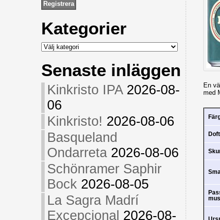
Kategorier
Kategorier
Senaste inläggen
En vä
Kinkristo IPA
2026-08-
med M
06
Fär
Kinkristo!
2026-08-06
Basqueland
Doft
Ondarreta
2026-08-06
Sk
Schönramer Saphir
Sm
Bock
2026-08-05
Pas
La Sagra Madrí
mus
Excepcional
2026-08-
Urs