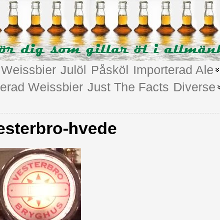
Weissbier
Julöl
Påsköl
Importerad Ale
terad Weissbier
Just The Facts
Diverse
esterbro-hvede