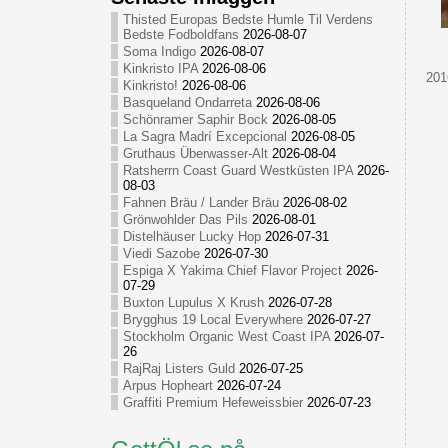
Thisted Europas Bedste Humle Til Verdens
Bedste Fodboldfans
2026-08-07
Soma Indigo
2026-08-07
Kinkristo IPA
2026-08-06
201
Kinkristo!
2026-08-06
Basqueland Ondarreta
2026-08-06
Schönramer Saphir Bock
2026-08-05
La Sagra Madrí Excepcional
2026-08-05
Gruthaus Überwasser-Alt
2026-08-04
Ratsherrn Coast Guard Westküsten IPA
2026-
08-03
Fahnen Bräu / Lander Bräu
2026-08-02
Grönwohlder Das Pils
2026-08-01
Distelhäuser Lucky Hop
2026-07-31
Viedi Sazobe
2026-07-30
Espiga X Yakima Chief Flavor Project
2026-
07-29
Buxton Lupulus X Krush
2026-07-28
Brygghus 19 Local Everywhere
2026-07-27
Stockholm Organic West Coast IPA
2026-07-
26
RajRaj Listers Guld
2026-07-25
Arpus Hopheart
2026-07-24
Graffiti Premium Hefeweissbier
2026-07-23