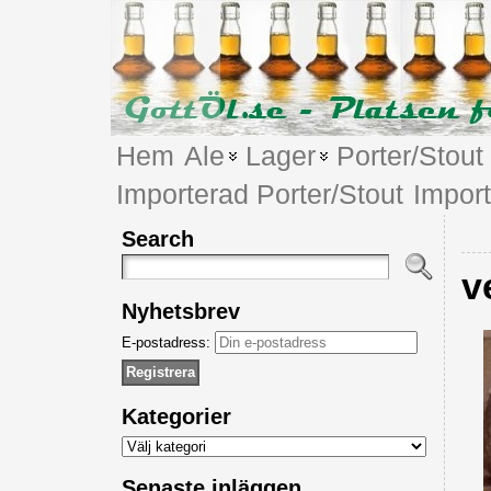
Hem
Ale
Lager
Porter/Stout
Importerad Porter/Stout
Impor
Search
v
Nyhetsbrev
E-postadress:
Kategorier
Kategorier
Senaste inläggen