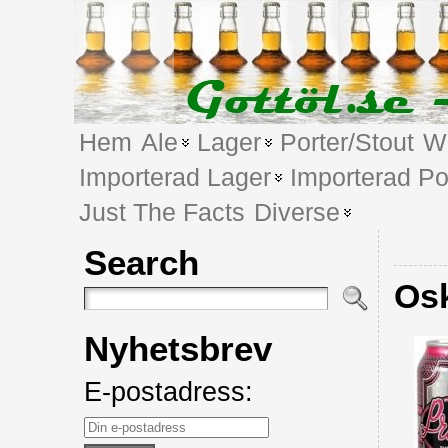
Hem
Ale
Lager
Porter/Stout
We
Importerad Lager
Importerad Po
Just The Facts
Diverse
Search
Osk
Nyhetsbrev
E-postadress: