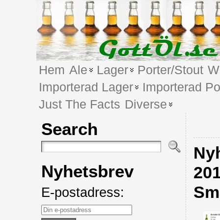
Hem
Ale
Lager
Porter/Stout
We
Importerad Lager
Importerad Po
Just The Facts
Diverse
Search
Nyh
Nyhetsbrev
201
Små
E-postadress: