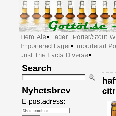
Hem
Ale
Lager
Porter/Stout
We
Importerad Lager
Importerad Po
Just The Facts
Diverse
Search
haf
Nyhetsbrev
cit
E-postadress: