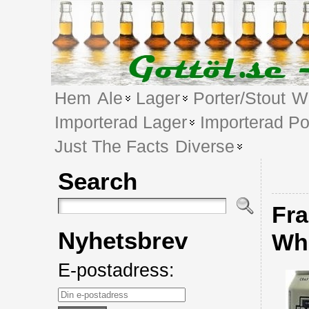
Hem
Ale
Lager
Porter/Stout
We
Importerad Lager
Importerad Po
Just The Facts
Diverse
Search
Fra
Nyhetsbrev
Wh
E-postadress: