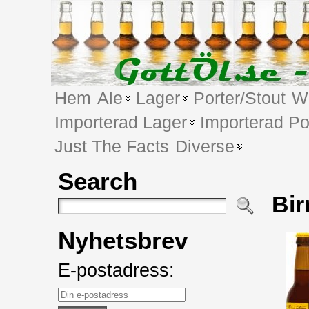
Hem
Ale
Lager
Porter/Stout
We
Importerad Lager
Importerad Po
Just The Facts
Diverse
Search
Bir
Nyhetsbrev
E-postadress: